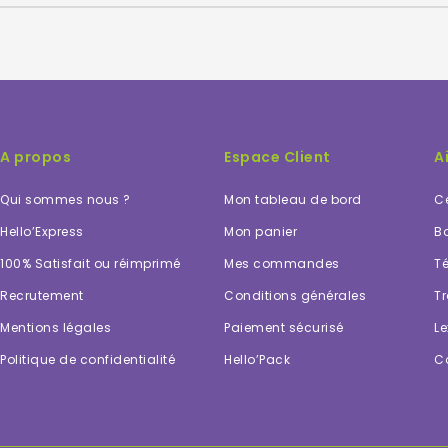
A propos
Espace Client
A
Qui sommes nous ?
Mon tableau de bord
Ce
Hello’Express
Mon panier
Bo
100% Satisfait ou réimprimé
Mes commandes
Té
Recrutement
Conditions générales
Tr
Mentions légales
Paiement sécurisé
Le
Politique de confidentialité
Hello’Pack
C