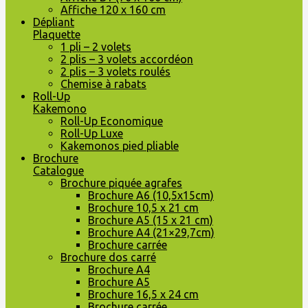
Affiche 120 x 160 cm
Dépliant
Plaquette
1 pli – 2 volets
2 plis – 3 volets accordéon
2 plis – 3 volets roulés
Chemise à rabats
Roll-Up
Kakemono
Roll-Up Economique
Roll-Up Luxe
Kakemonos pied pliable
Brochure
Catalogue
Brochure piquée agrafes
Brochure A6 (10,5x15cm)
Brochure 10,5 x 21 cm
Brochure A5 (15 x 21 cm)
Brochure A4 (21×29,7cm)
Brochure carrée
Brochure dos carré
Brochure A4
Brochure A5
Brochure 16,5 x 24 cm
Brochure carrée