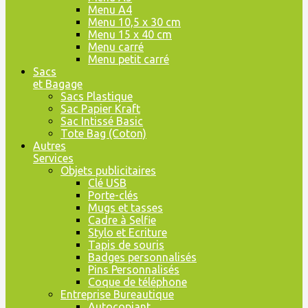
Menu A4
Menu 10,5 x 30 cm
Menu 15 x 40 cm
Menu carré
Menu petit carré
Sacs
et Bagage
Sacs Plastique
Sac Papier Kraft
Sac Intissé Basic
Tote Bag (Coton)
Autres
Services
Objets publicitaires
Clé USB
Porte-clés
Mugs et tasses
Cadre à Selfie
Stylo et Ecriture
Tapis de souris
Badges personnalisés
Pins Personnalisés
Coque de téléphone
Entreprise Bureautique
Autocopiant