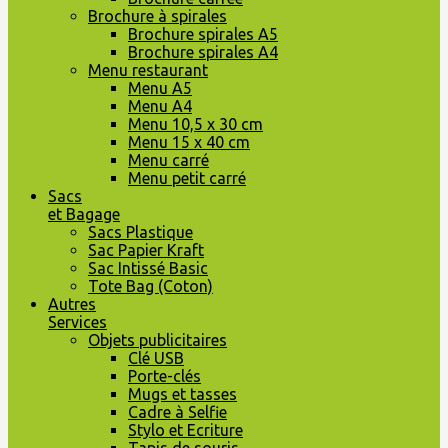
Brochure à spirales
Brochure spirales A5
Brochure spirales A4
Menu restaurant
Menu A5
Menu A4
Menu 10,5 x 30 cm
Menu 15 x 40 cm
Menu carré
Menu petit carré
Sacs
et Bagage
Sacs Plastique
Sac Papier Kraft
Sac Intissé Basic
Tote Bag (Coton)
Autres
Services
Objets publicitaires
Clé USB
Porte-clés
Mugs et tasses
Cadre à Selfie
Stylo et Ecriture