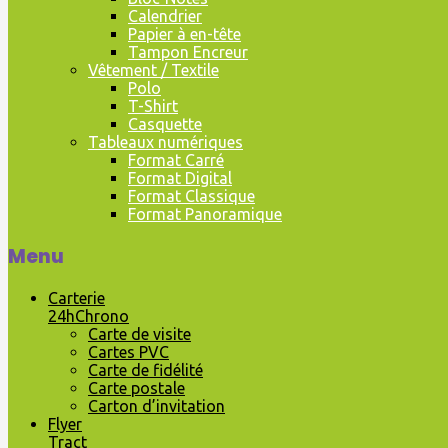
Calendrier
Papier à en-tête
Tampon Encreur
Vêtement / Textile
Polo
T-Shirt
Casquette
Tableaux numériques
Format Carré
Format Digital
Format Classique
Format Panoramique
Menu
Carterie
24hChrono
Carte de visite
Cartes PVC
Carte de fidélité
Carte postale
Carton d’invitation
Flyer
Tract