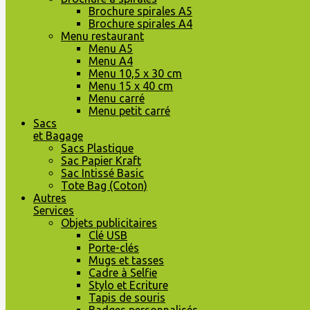
Brochure spirales A5
Brochure spirales A4
Menu restaurant
Menu A5
Menu A4
Menu 10,5 x 30 cm
Menu 15 x 40 cm
Menu carré
Menu petit carré
Sacs
et Bagage
Sacs Plastique
Sac Papier Kraft
Sac Intissé Basic
Tote Bag (Coton)
Autres
Services
Objets publicitaires
Clé USB
Porte-clés
Mugs et tasses
Cadre à Selfie
Stylo et Ecriture
Tapis de souris