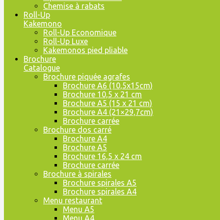
Chemise à rabats
Roll-Up
Kakemono
Roll-Up Economique
Roll-Up Luxe
Kakemonos pied pliable
Brochure
Catalogue
Brochure piquée agrafes
Brochure A6 (10,5x15cm)
Brochure 10,5 x 21 cm
Brochure A5 (15 x 21 cm)
Brochure A4 (21×29,7cm)
Brochure carrée
Brochure dos carré
Brochure A4
Brochure A5
Brochure 16,5 x 24 cm
Brochure carrée
Brochure à spirales
Brochure spirales A5
Brochure spirales A4
Menu restaurant
Menu A5
Menu A4