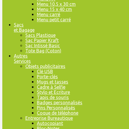
Menu 10,5 x 30 cm
Menu 15 x 40 cm
Menu carré
Menu petit carré
Sacs
et Bagage
Sacs Plastique
Sac Papier Kraft
Sac Intissé Basic
Tote Bag (Coton)
Autres
Services
Objets publicitaires
Clé USB
Porte-clés
Mugs et tasses
Cadre à Selfie
Stylo et Ecriture
Tapis de souris
Badges personnalisés
Pins Personnalisés
Coque de téléphone
Entreprise Bureautique
Autocopiant
Bloc-Notes