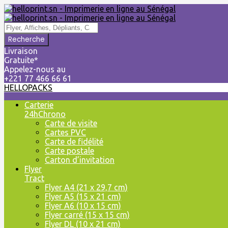
Livraison
Gratuite*
Appelez-nous au
+221 77 466 66 61
HELLOPACKS
Skip
Carterie
to
24hChrono
content
Carte de visite
Cartes PVC
Carte de fidélité
Carte postale
Carton d’invitation
Flyer
Tract
Flyer A4 (21 x 29,7 cm)
Flyer A5 (15 x 21 cm)
Flyer A6 (10 x 15 cm)
Flyer carré (15 x 15 cm)
Flyer DL (10 x 21 cm)