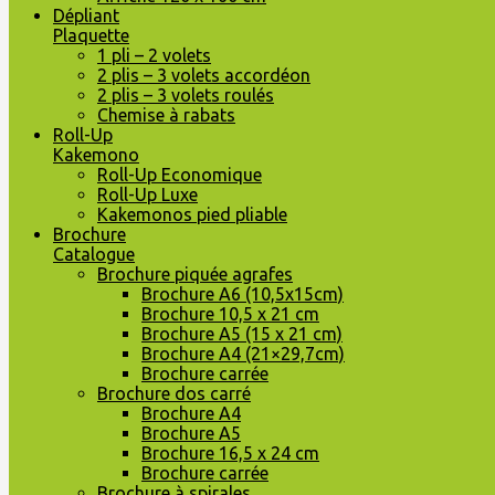
Dépliant
Plaquette
1 pli – 2 volets
2 plis – 3 volets accordéon
2 plis – 3 volets roulés
Chemise à rabats
Roll-Up
Kakemono
Roll-Up Economique
Roll-Up Luxe
Kakemonos pied pliable
Brochure
Catalogue
Brochure piquée agrafes
Brochure A6 (10,5x15cm)
Brochure 10,5 x 21 cm
Brochure A5 (15 x 21 cm)
Brochure A4 (21×29,7cm)
Brochure carrée
Brochure dos carré
Brochure A4
Brochure A5
Brochure 16,5 x 24 cm
Brochure carrée
Brochure à spirales