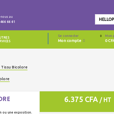
-nous au
HELLO
 466 66 61
Se connecter
Mon 
0
UTRES
Mon compte
0
CF
RVICES
 Tissu Bicolore
colore
ORE
6.375 CFA
/ HT
on ou une exposition.