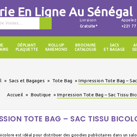
Livraison
Appelez
Gratuite*
+221 77
HE
DÉPLIANT
ROLL-UP
BROCHURE
SACS
A
AIRE
PLAQUETTE
KAKEMONO
CATALOGUE
ET BAGAGE
SE
l
»
Sacs et Bagages
»
Tote Bag
»
Impression Tote Bag – Sac
Accueil
»
Boutique
»
Impression Tote Bag – Sac Tissu Bi
SSION TOTE BAG – SAC TISSU BICOL
 bicolore est idéal pour distribuer des goodies publicitaires dans un sal