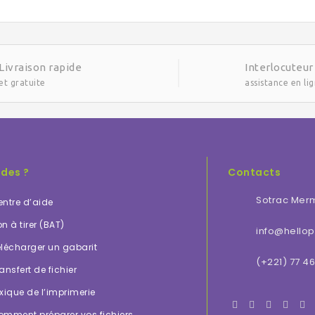
Livraison rapide
Interlocuteur
et gratuite
assistance en li
ides ?
Contacts
Sotrac Mer
ntre d’aide
n à tirer (BAT)
info@hellopr
lécharger un gabarit
(+221) 77 46
ansfert de fichier
xique de l’imprimerie
omment préparer vos fichiers