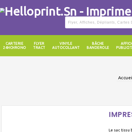
CARTERIE
FLYER
VINYLE
BÂCHE
AFFIC
24HCHRONO
TRACT
AUTOCOLLANT
BANDEROLE
PUBLICIT
Accuei
IMPRE
Le sac tissu