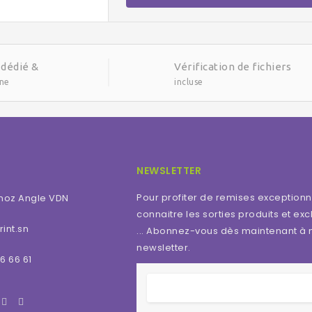
 dédié &
Vérification de fichiers
gne
incluse
NEWSLETTER
Pour profiter de remises exceptionn
moz Angle VDN
connaitre les sorties produits et excl
int.sn
... Abonnez-vous dès maintenant à 
newsletter.
6 66 61