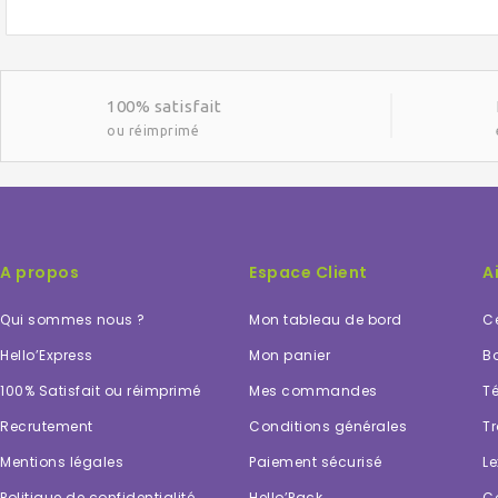
100% satisfait
ou réimprimé
A propos
Espace Client
A
Qui sommes nous ?
Mon tableau de bord
Ce
Hello’Express
Mon panier
Bo
100% Satisfait ou réimprimé
Mes commandes
Té
Recrutement
Conditions générales
Tr
Mentions légales
Paiement sécurisé
Le
Politique de confidentialité
Hello’Pack
C