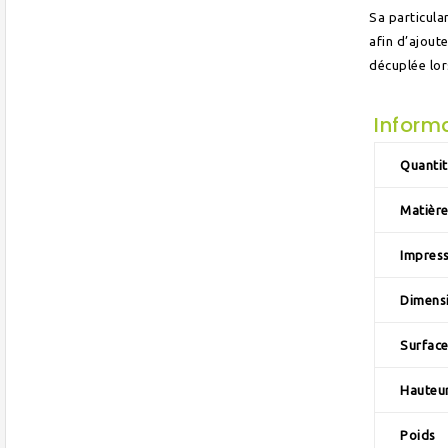
Sa particula
afin d’ajoute
décuplée lors
Inform
Quantit
Matièr
Impres
Dimens
Surfac
Hauteur
Poids