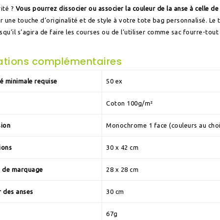
rité ?
Vous pourrez dissocier ou associer la couleur de la anse à celle de
r une touche d’originalité et de style à votre tote bag personnalisé. Le t
qu’il s’agira de faire les courses ou de l’utiliser comme sac fourre-tout 
ations complémentaires
é minimale requise
50 ex
e
Coton 100g/m²
sion
Monochrome 1 face (couleurs au cho
ions
30 x 42 cm
e de marquage
28 x 28 cm
 des anses
30 cm
67g