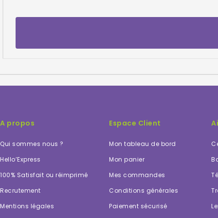
A propos
Espace Client
A
Qui sommes nous ?
Mon tableau de bord
Ce
Hello’Express
Mon panier
Bo
100% Satisfait ou réimprimé
Mes commandes
Té
Recrutement
Conditions générales
Tr
Mentions légales
Paiement sécurisé
Le