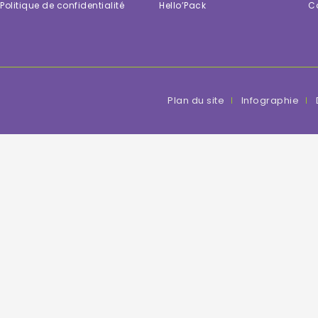
Politique de confidentialité
Hello’Pack
C
Plan du site
Infographie