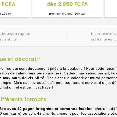
0 FCFA
dès
2.950 FCFA
ur 100 ex)
(prix unitaire pour 100 ex)
Livraison rapide
Interlocuteur
et gratuite
assistance en li
que et décoratif
iroir ou qui sont directement jetés à la poubelle ! Pour cette raiso
sion de calendriers personnalisés. Cadeau marketing parfait,
le 
n maximum de visibilité
. Choisissez le calendrier mural personn
xemple. Mais sachez aussi qu’il peut tout autant service d’objet d
promotionnel est un must have !
ifférents formats
déco avec 12 pages intégrées et personnalisables
, chacune dif
0 cm (carré) ou 30 x 42 cm. Notamment pour les associations et clu