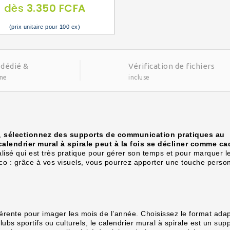
dès
3.350 FCFA
(prix unitaire pour 100 ex)
 dédié &
Vérification de fichiers
gne
incluse
n,
sélectionnez des supports de communication pratiques au
calendrier mural à spirale peut à la fois se décliner comme c
alisé qui est très pratique pour gérer son temps et pour marquer l
éco : grâce à vos visuels, vous pourrez apporter une touche perso
férente pour imager les mois de l’année. Choisissez le format ada
bs sportifs ou culturels, le calendrier mural à spirale est un sup