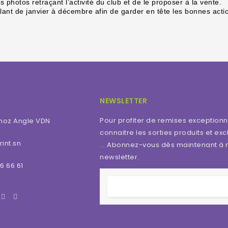
photos retraçant l’activité du club et de le proposer à la vente.
allant de janvier à décembre afin de garder en tête les bonnes acti
NEWSLETTER
Pour profiter de remises exceptionn
moz Angle VDN
connaitre les sorties produits et excl
int.sn
... Abonnez-vous dès maintenant à 
newsletter.
6 66 61