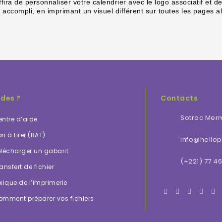
a de personnaliser votre calendrier avec le logo associatif et des 
s accompli, en imprimant un visuel différent sur toutes les pages 
ides ?
Contacts
Sotrac Mer
ntre d’aide
n à tirer (BAT)
info@hellopr
lécharger un gabarit
(+221) 77 46
ansfert de fichier
xique de l’imprimerie
omment préparer vos fichiers