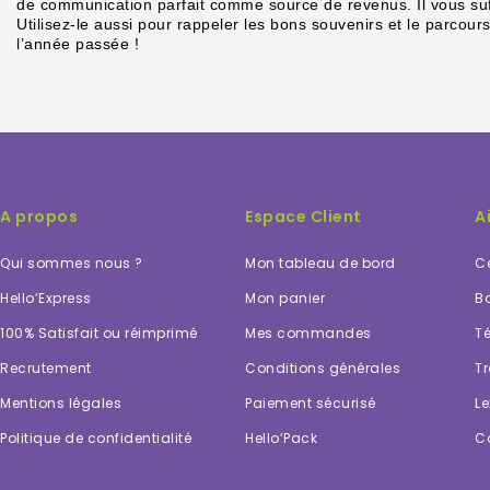
de communication parfait comme source de revenus. Il vous suffir
Utilisez-le aussi pour rappeler les bons souvenirs et le parcour
l’année passée !
A propos
Espace Client
A
Qui sommes nous ?
Mon tableau de bord
Ce
Hello’Express
Mon panier
Bo
100% Satisfait ou réimprimé
Mes commandes
Té
Recrutement
Conditions générales
Tr
Mentions légales
Paiement sécurisé
Le
Politique de confidentialité
Hello’Pack
C