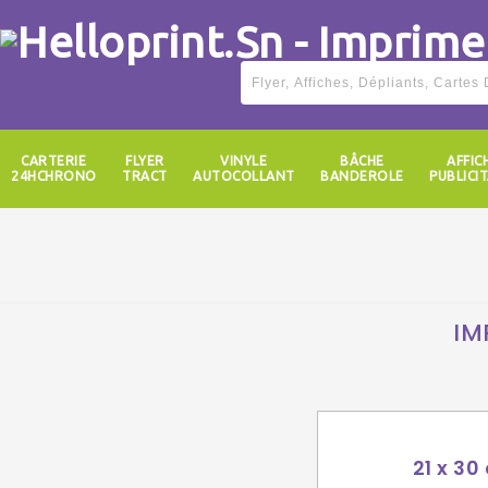
CARTERIE
FLYER
VINYLE
BÂCHE
AFFIC
24HCHRONO
TRACT
AUTOCOLLANT
BANDEROLE
PUBLICIT
IM
21 x 30