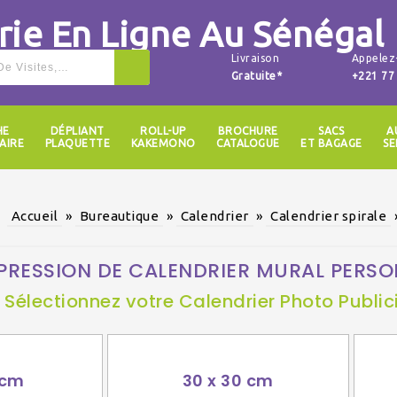
Livraison
Appelez
Gratuite*
+221 77
HE
DÉPLIANT
ROLL-UP
BROCHURE
SACS
A
AIRE
PLAQUETTE
KAKEMONO
CATALOGUE
ET BAGAGE
SE
Accueil
»
Bureautique
»
Calendrier
»
Calendrier spirale
PRESSION DE CALENDRIER MURAL PERSO
Sélectionnez votre Calendrier Photo Publici
 cm
30 x 30 cm