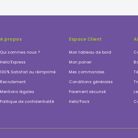
A propos
Espace Client
A
Qui sommes nous ?
Mon tableau de bord
Ce
Hello’Express
Mon panier
Bo
100% Satisfait ou réimprimé
Mes commandes
Té
Recrutement
Conditions générales
Tr
Mentions légales
Paiement sécurisé
Le
Politique de confidentialité
Hello’Pack
C