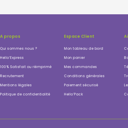
A propos
Espace Client
A
Qui sommes nous ?
Mon tableau de bord
Ce
Hello’Express
Mon panier
Bo
100% Satisfait ou réimprimé
Mes commandes
Té
Recrutement
Conditions générales
Tr
Mentions légales
Paiement sécurisé
Le
Politique de confidentialité
Hello’Pack
C