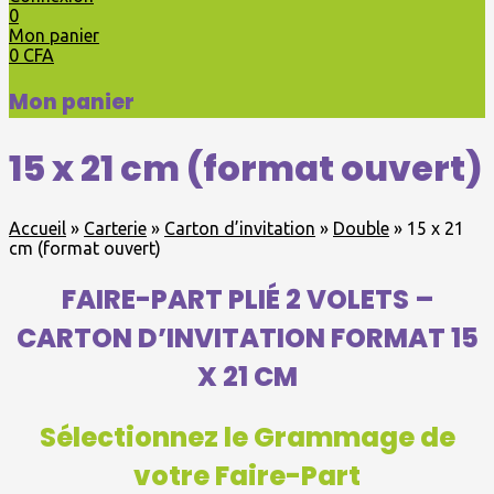
0
Mon panier
0
CFA
Mon panier
15 x 21 cm (format ouvert)
Accueil
»
Carterie
»
Carton d’invitation
»
Double
»
15 x 21
cm (format ouvert)
FAIRE-PART PLIÉ 2 VOLETS –
CARTON D’INVITATION FORMAT 15
X 21 CM
Sélectionnez le Grammage de
votre Faire-Part