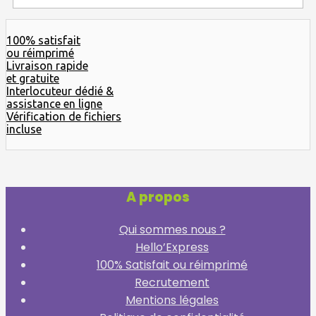
100% satisfait
ou réimprimé
Livraison rapide
et gratuite
Interlocuteur dédié &
assistance en ligne
Vérification de fichiers
incluse
A propos
Qui sommes nous ?
Hello’Express
100% Satisfait ou réimprimé
Recrutement
Mentions légales