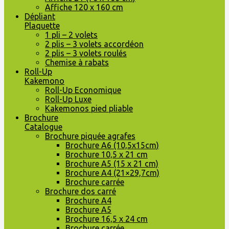
Affiche 120 x 160 cm
Dépliant
Plaquette
1 pli – 2 volets
2 plis – 3 volets accordéon
2 plis – 3 volets roulés
Chemise à rabats
Roll-Up
Kakemono
Roll-Up Economique
Roll-Up Luxe
Kakemonos pied pliable
Brochure
Catalogue
Brochure piquée agrafes
Brochure A6 (10,5x15cm)
Brochure 10,5 x 21 cm
Brochure A5 (15 x 21 cm)
Brochure A4 (21×29,7cm)
Brochure carrée
Brochure dos carré
Brochure A4
Brochure A5
Brochure 16,5 x 24 cm
Brochure carrée