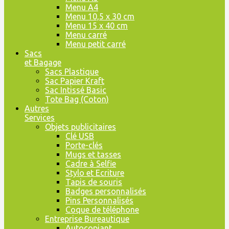
Menu A4
Menu 10,5 x 30 cm
Menu 15 x 40 cm
Menu carré
Menu petit carré
Sacs
et Bagage
Sacs Plastique
Sac Papier Kraft
Sac Intissé Basic
Tote Bag (Coton)
Autres
Services
Objets publicitaires
Clé USB
Porte-clés
Mugs et tasses
Cadre à Selfie
Stylo et Ecriture
Tapis de souris
Badges personnalisés
Pins Personnalisés
Coque de téléphone
Entreprise Bureautique
Autocopiant