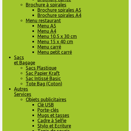
Brochure à spirales
Brochure spirales A5
Brochure spirales A4
Menu restaurant
Menu A5
Menu A4
Menu 10,5 x 30 cm
Menu 15 x 40 cm
Menu carré
Menu petit carré
Sacs
et Bagage
Sacs Plastique
Sac Papier Kraft
Sac Intissé Basic
Tote Bag (Coton)
Autres
Services
Objets publicitaires
Clé USB
Porte-clés
Mugs et tasses
Cadre à Selfie
Stylo et Ecriture