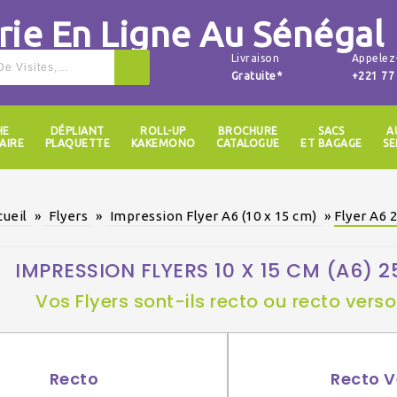
Livraison
Appelez
Gratuite*
+221 77
HE
DÉPLIANT
ROLL-UP
BROCHURE
SACS
A
AIRE
PLAQUETTE
KAKEMONO
CATALOGUE
ET BAGAGE
SE
cueil
»
Flyers
»
Impression Flyer A6 (10 x 15 cm)
»
Flyer A6
IMPRESSION FLYERS 10 X 15 CM (A6) 
Vos Flyers sont-ils recto ou recto verso
Recto
Recto V