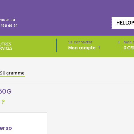
-nous au
HELLO
 466 66 61
Se connecter
Mon 
0
UTRES
Mon compte
0
CF
RVICES
 250 gramme
250G
 ?
erso