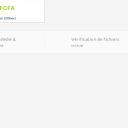
 FCFA
um 1000ex)
 dédié &
Vérification de fichiers
gne
incluse