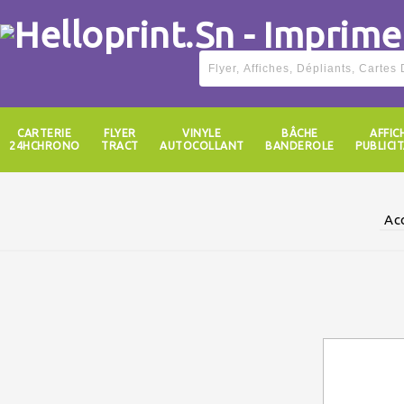
CARTERIE
FLYER
VINYLE
BÂCHE
AFFIC
24HCHRONO
TRACT
AUTOCOLLANT
BANDEROLE
PUBLICIT
Ac