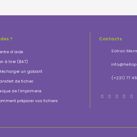
ides ?
Contacts
Sotrac Mer
ntre d’aide
n à tirer (BAT)
info@hellopr
lécharger un gabarit
(+221) 77 46
ansfert de fichier
xique de l’imprimerie
omment préparer vos fichiers