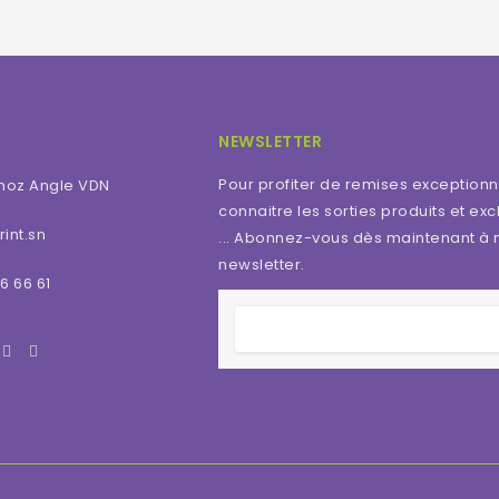
NEWSLETTER
Pour profiter de remises exceptionn
moz Angle VDN
connaitre les sorties produits et excl
int.sn
... Abonnez-vous dès maintenant à 
newsletter.
6 66 61