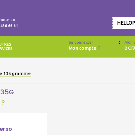
-nous au
HELLO
 466 66 61
Se connecter
Mon 
0
UTRES
Mon compte
0
CF
RVICES
rré 135 gramme
135G
 ?
erso