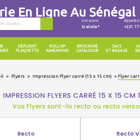
Livraison
Appelez
Gratuite*
+221 77
HE
DÉPLIANT
ROLL-UP
BROCHURE
SACS
A
AIRE
PLAQUETTE
KAKEMONO
CATALOGUE
ET BAGAGE
SE
il
»
Flyers
»
Impression Flyer carré (15 x 15 cm)
»
Flyer ca
IMPRESSION FLYERS CARRÉ 15 X 15 CM 
Vos Flyers sont-ils recto ou recto verso
Recto
Recto V