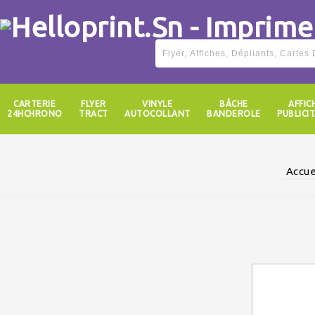
CARTERIE
FLYER
VINYLE
BÂCHE
AFFIC
24HCHRONO
TRACT
AUTOCOLLANT
BANDEROLE
PUBLICIT
Accue