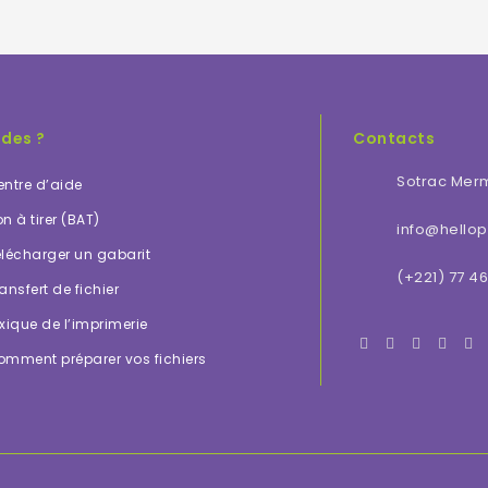
ides ?
Contacts
Sotrac Mer
ntre d’aide
n à tirer (BAT)
info@hellopr
lécharger un gabarit
(+221) 77 46
ansfert de fichier
xique de l’imprimerie
omment préparer vos fichiers