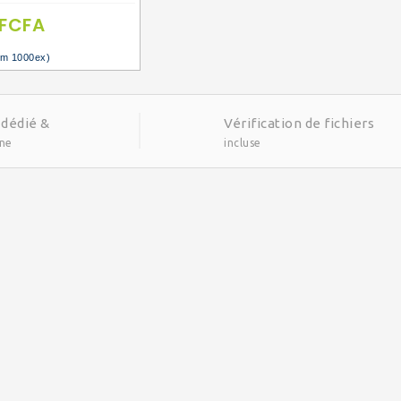
 FCFA
um 1000ex)
 dédié &
Vérification de fichiers
gne
incluse