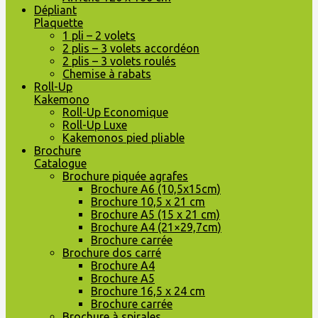
Dépliant
Plaquette
1 pli – 2 volets
2 plis – 3 volets accordéon
2 plis – 3 volets roulés
Chemise à rabats
Roll-Up
Kakemono
Roll-Up Economique
Roll-Up Luxe
Kakemonos pied pliable
Brochure
Catalogue
Brochure piquée agrafes
Brochure A6 (10,5x15cm)
Brochure 10,5 x 21 cm
Brochure A5 (15 x 21 cm)
Brochure A4 (21×29,7cm)
Brochure carrée
Brochure dos carré
Brochure A4
Brochure A5
Brochure 16,5 x 24 cm
Brochure carrée
Brochure à spirales