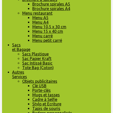
Brochure spirales A5
Brochure spirales A4
Menu restaurant
Menu A5
Menu A4
Menu 10,5 x 30 cm
Menu 15 x 40 cm
Menu carré
Menu petit carré
Sacs
et Bagage
Sacs Plastique
Sac Papier Kraft
Sac Intissé Basic
Tote Bag (Coton)
Autres
Services
Objets publicitaires
Clé USB
Porte-clés
Mugs et tasses
Cadre à Selfie
Stylo et Ecriture
Tapis de souris