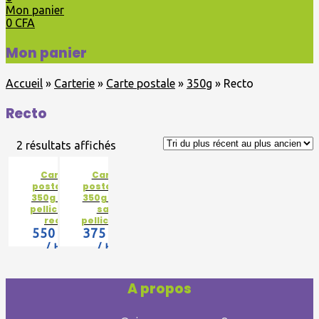
Mon panier
0
CFA
Mon panier
Accueil
»
Carterie
»
Carte postale
»
350g
»
Recto
Recto
2 résultats affichés
Cartes
Cartes
postales –
postales –
350g recto
350g recto
pelliculage
sans
recto
pelliculage
550 CFA
375 CFA
/ HT
/ HT
A propos