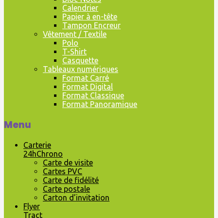
Calendrier
Papier à en-tête
Tampon Encreur
Vêtement / Textile
Polo
T-Shirt
Casquette
Tableaux numériques
Format Carré
Format Digital
Format Classique
Format Panoramique
Menu
Carterie
24hChrono
Carte de visite
Cartes PVC
Carte de fidélité
Carte postale
Carton d’invitation
Flyer
Tract