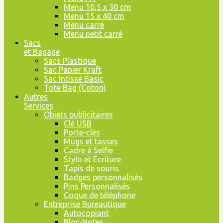
Menu 10,5 x 30 cm
Menu 15 x 40 cm
Menu carré
Menu petit carré
Sacs
et Bagage
Sacs Plastique
Sac Papier Kraft
Sac Intissé Basic
Tote Bag (Coton)
Autres
Services
Objets publicitaires
Clé USB
Porte-clés
Mugs et tasses
Cadre à Selfie
Stylo et Ecriture
Tapis de souris
Badges personnalisés
Pins Personnalisés
Coque de téléphone
Entreprise Bureautique
Autocopiant
Bloc-Notes