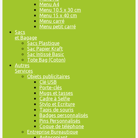
Menu A4
Menu 10,5 x 30 cm
Menu 15 x 40 cm
Menu carré
Menu petit carré
Sacs
et Bagage
Sacs Plastique
Sac Papier Kraft
Sac Intissé Basic
Tote Bag (Coton)
Autres
Services
Objets publicitaires
Clé USB
Porte-clés
Mugs et tasses
Cadre à Selfie
Stylo et Ecriture
Tapis de souris
Badges personnalisés
Pins Personnalisés
Coque de téléphone
Entreprise Bureautique
Autocopiant