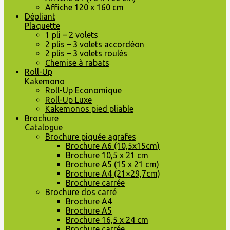
Affiche 120 x 160 cm
Dépliant
Plaquette
1 pli – 2 volets
2 plis – 3 volets accordéon
2 plis – 3 volets roulés
Chemise à rabats
Roll-Up
Kakemono
Roll-Up Economique
Roll-Up Luxe
Kakemonos pied pliable
Brochure
Catalogue
Brochure piquée agrafes
Brochure A6 (10,5x15cm)
Brochure 10,5 x 21 cm
Brochure A5 (15 x 21 cm)
Brochure A4 (21×29,7cm)
Brochure carrée
Brochure dos carré
Brochure A4
Brochure A5
Brochure 16,5 x 24 cm
Brochure carrée