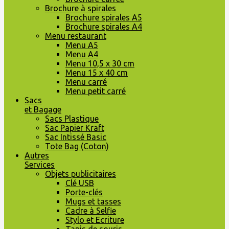
Brochure à spirales
Brochure spirales A5
Brochure spirales A4
Menu restaurant
Menu A5
Menu A4
Menu 10,5 x 30 cm
Menu 15 x 40 cm
Menu carré
Menu petit carré
Sacs
et Bagage
Sacs Plastique
Sac Papier Kraft
Sac Intissé Basic
Tote Bag (Coton)
Autres
Services
Objets publicitaires
Clé USB
Porte-clés
Mugs et tasses
Cadre à Selfie
Stylo et Ecriture