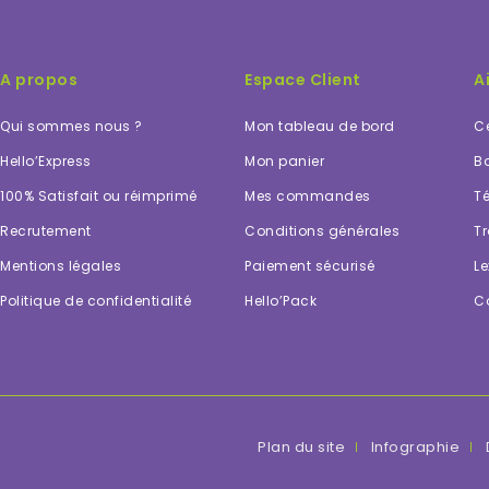
A propos
Espace Client
A
Qui sommes nous ?
Mon tableau de bord
Ce
Hello’Express
Mon panier
Bo
100% Satisfait ou réimprimé
Mes commandes
Té
Recrutement
Conditions générales
Tr
Mentions légales
Paiement sécurisé
Le
Politique de confidentialité
Hello’Pack
C
Plan du site
Infographie