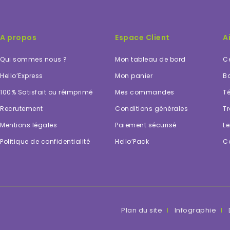
A propos
Espace Client
A
Qui sommes nous ?
Mon tableau de bord
Ce
Hello’Express
Mon panier
Bo
100% Satisfait ou réimprimé
Mes commandes
Té
Recrutement
Conditions générales
Tr
Mentions légales
Paiement sécurisé
Le
Politique de confidentialité
Hello’Pack
C
Plan du site
Infographie