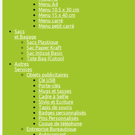
Menu A4
Menu 10,5 x 30 cm
Menu 15 x 40 cm
Menu carré
Menu petit carré
Sacs
et Bagage
Sacs Plastique
Sac Papier Kraft
Sac Intissé Basic
Tote Bag (Coton)
Autres
Services
Objets publicitaires
Clé USB
Porte-clés
Mugs et tasses
Cadre à Selfie
Stylo et Ecriture
Tapis de souris
Badges personnalisés
Pins Personnalisés
Coque de téléphone
Entreprise Bureautique
Autocopiant