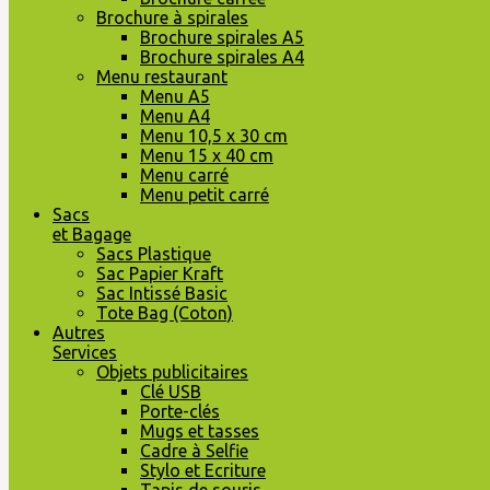
Brochure à spirales
Brochure spirales A5
Brochure spirales A4
Menu restaurant
Menu A5
Menu A4
Menu 10,5 x 30 cm
Menu 15 x 40 cm
Menu carré
Menu petit carré
Sacs
et Bagage
Sacs Plastique
Sac Papier Kraft
Sac Intissé Basic
Tote Bag (Coton)
Autres
Services
Objets publicitaires
Clé USB
Porte-clés
Mugs et tasses
Cadre à Selfie
Stylo et Ecriture