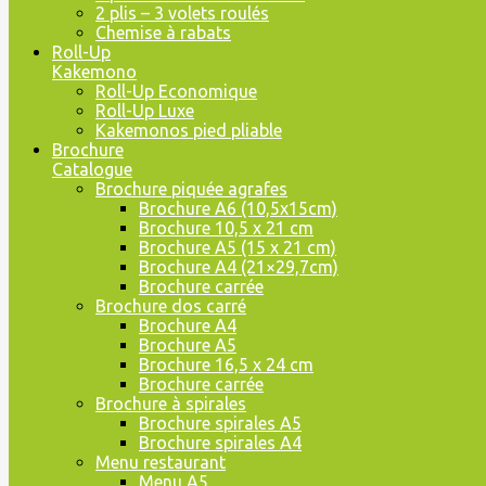
2 plis – 3 volets roulés
Chemise à rabats
Roll-Up
Kakemono
Roll-Up Economique
Roll-Up Luxe
Kakemonos pied pliable
Brochure
Catalogue
Brochure piquée agrafes
Brochure A6 (10,5x15cm)
Brochure 10,5 x 21 cm
Brochure A5 (15 x 21 cm)
Brochure A4 (21×29,7cm)
Brochure carrée
Brochure dos carré
Brochure A4
Brochure A5
Brochure 16,5 x 24 cm
Brochure carrée
Brochure à spirales
Brochure spirales A5
Brochure spirales A4
Menu restaurant
Menu A5