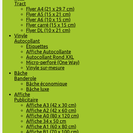
Tract
Flyer A4 (21 x 29,7 cm)
Flyer A5 (15 x 21 cm)
Flyer A6 (10 x 15 cm)
Flyer carré (15 x 15 cm)
Flyer DL (10 x 21 cm)
Vinyle
Autocollant
Étiquettes
Affiche Autocollante
Autocollant Rond XXL
Micro-perforé (One Way)
Vinyle sur-mesure
Bâche
Banderole
Bâche économique
Bâche luxe
Affiche
Publicitaire
Affiche A3 (42 x 30 cm)
Affiche A2 (42 x 60 cm)
Affiche A0 (80 x 120 cm)
Affiche 34 x 50 cm
Affiche A1 (60 x 80 cm)
Affiche B1 (70 x 100 cm)