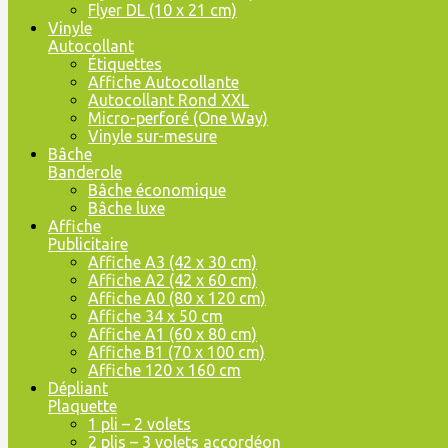
Flyer DL (10 x 21 cm)
Vinyle
Autocollant
Étiquettes
Affiche Autocollante
Autocollant Rond XXL
Micro-perforé (One Way)
Vinyle sur-mesure
Bâche
Banderole
Bâche économique
Bâche luxe
Affiche
Publicitaire
Affiche A3 (42 x 30 cm)
Affiche A2 (42 x 60 cm)
Affiche A0 (80 x 120 cm)
Affiche 34 x 50 cm
Affiche A1 (60 x 80 cm)
Affiche B1 (70 x 100 cm)
Affiche 120 x 160 cm
Dépliant
Plaquette
1 pli – 2 volets
2 plis – 3 volets accordéon