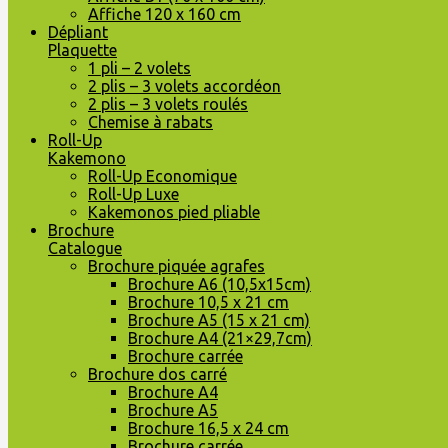
Affiche 120 x 160 cm
Dépliant
Plaquette
1 pli – 2 volets
2 plis – 3 volets accordéon
2 plis – 3 volets roulés
Chemise à rabats
Roll-Up
Kakemono
Roll-Up Economique
Roll-Up Luxe
Kakemonos pied pliable
Brochure
Catalogue
Brochure piquée agrafes
Brochure A6 (10,5x15cm)
Brochure 10,5 x 21 cm
Brochure A5 (15 x 21 cm)
Brochure A4 (21×29,7cm)
Brochure carrée
Brochure dos carré
Brochure A4
Brochure A5
Brochure 16,5 x 24 cm
Brochure carrée