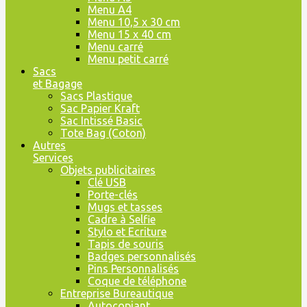
Menu A4
Menu 10,5 x 30 cm
Menu 15 x 40 cm
Menu carré
Menu petit carré
Sacs
et Bagage
Sacs Plastique
Sac Papier Kraft
Sac Intissé Basic
Tote Bag (Coton)
Autres
Services
Objets publicitaires
Clé USB
Porte-clés
Mugs et tasses
Cadre à Selfie
Stylo et Ecriture
Tapis de souris
Badges personnalisés
Pins Personnalisés
Coque de téléphone
Entreprise Bureautique
Autocopiant