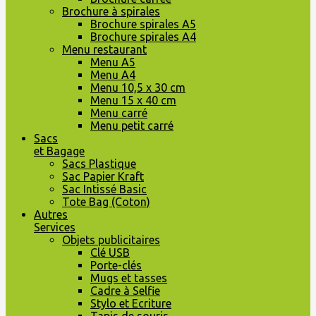
Brochure à spirales
Brochure spirales A5
Brochure spirales A4
Menu restaurant
Menu A5
Menu A4
Menu 10,5 x 30 cm
Menu 15 x 40 cm
Menu carré
Menu petit carré
Sacs
et Bagage
Sacs Plastique
Sac Papier Kraft
Sac Intissé Basic
Tote Bag (Coton)
Autres
Services
Objets publicitaires
Clé USB
Porte-clés
Mugs et tasses
Cadre à Selfie
Stylo et Ecriture