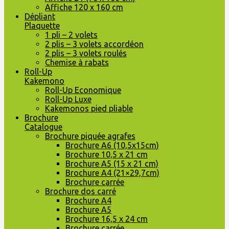
Affiche 120 x 160 cm
Dépliant
Plaquette
1 pli – 2 volets
2 plis – 3 volets accordéon
2 plis – 3 volets roulés
Chemise à rabats
Roll-Up
Kakemono
Roll-Up Economique
Roll-Up Luxe
Kakemonos pied pliable
Brochure
Catalogue
Brochure piquée agrafes
Brochure A6 (10,5x15cm)
Brochure 10,5 x 21 cm
Brochure A5 (15 x 21 cm)
Brochure A4 (21×29,7cm)
Brochure carrée
Brochure dos carré
Brochure A4
Brochure A5
Brochure 16,5 x 24 cm
Brochure carrée