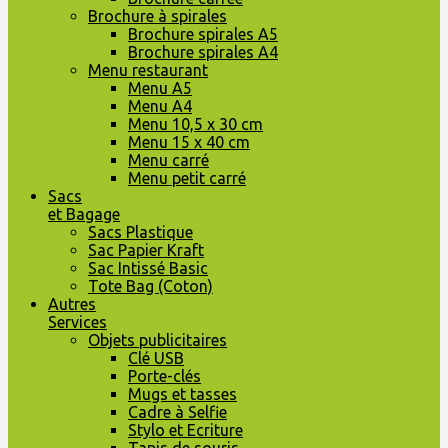
Brochure à spirales
Brochure spirales A5
Brochure spirales A4
Menu restaurant
Menu A5
Menu A4
Menu 10,5 x 30 cm
Menu 15 x 40 cm
Menu carré
Menu petit carré
Sacs
et Bagage
Sacs Plastique
Sac Papier Kraft
Sac Intissé Basic
Tote Bag (Coton)
Autres
Services
Objets publicitaires
Clé USB
Porte-clés
Mugs et tasses
Cadre à Selfie
Stylo et Ecriture