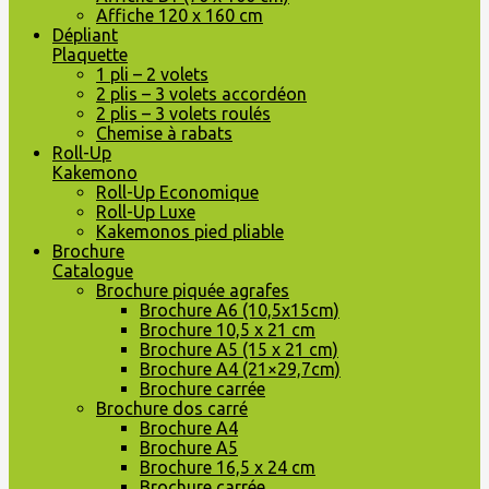
Affiche 120 x 160 cm
Dépliant
Plaquette
1 pli – 2 volets
2 plis – 3 volets accordéon
2 plis – 3 volets roulés
Chemise à rabats
Roll-Up
Kakemono
Roll-Up Economique
Roll-Up Luxe
Kakemonos pied pliable
Brochure
Catalogue
Brochure piquée agrafes
Brochure A6 (10,5x15cm)
Brochure 10,5 x 21 cm
Brochure A5 (15 x 21 cm)
Brochure A4 (21×29,7cm)
Brochure carrée
Brochure dos carré
Brochure A4
Brochure A5
Brochure 16,5 x 24 cm
Brochure carrée