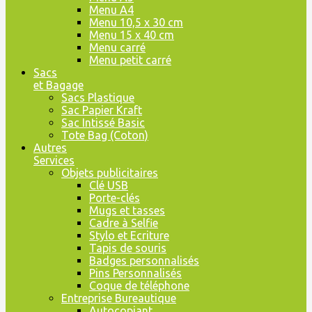
Menu A4
Menu 10,5 x 30 cm
Menu 15 x 40 cm
Menu carré
Menu petit carré
Sacs
et Bagage
Sacs Plastique
Sac Papier Kraft
Sac Intissé Basic
Tote Bag (Coton)
Autres
Services
Objets publicitaires
Clé USB
Porte-clés
Mugs et tasses
Cadre à Selfie
Stylo et Ecriture
Tapis de souris
Badges personnalisés
Pins Personnalisés
Coque de téléphone
Entreprise Bureautique
Autocopiant