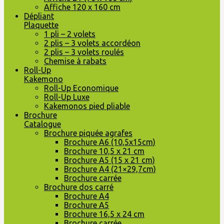
Affiche 120 x 160 cm
Dépliant
Plaquette
1 pli – 2 volets
2 plis – 3 volets accordéon
2 plis – 3 volets roulés
Chemise à rabats
Roll-Up
Kakemono
Roll-Up Economique
Roll-Up Luxe
Kakemonos pied pliable
Brochure
Catalogue
Brochure piquée agrafes
Brochure A6 (10,5x15cm)
Brochure 10,5 x 21 cm
Brochure A5 (15 x 21 cm)
Brochure A4 (21×29,7cm)
Brochure carrée
Brochure dos carré
Brochure A4
Brochure A5
Brochure 16,5 x 24 cm
Brochure carrée