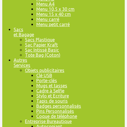
Menu A4
Menu 10,5 x 30 cm
Menu 15 x 40 cm
Menu carré
Menu petit carré
Sacs
et Bagage
Sacs Plastique
Sac Papier Kraft
Sac Intissé Basic
Tote Bag (Coton)
Autres
Services
Objets publicitaires
Clé USB
Porte-clés
Mugs et tasses
Cadre à Selfie
Stylo et Ecriture
Tapis de souris
Badges personnalisés
Pins Personnalisés
Coque de téléphone
Entreprise Bureautique
Autocopiant