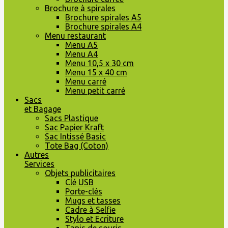
Brochure à spirales
Brochure spirales A5
Brochure spirales A4
Menu restaurant
Menu A5
Menu A4
Menu 10,5 x 30 cm
Menu 15 x 40 cm
Menu carré
Menu petit carré
Sacs
et Bagage
Sacs Plastique
Sac Papier Kraft
Sac Intissé Basic
Tote Bag (Coton)
Autres
Services
Objets publicitaires
Clé USB
Porte-clés
Mugs et tasses
Cadre à Selfie
Stylo et Ecriture