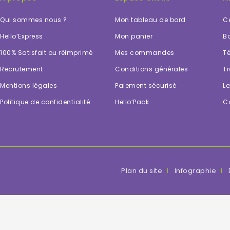
Qui sommes nous ?
Mon tableau de bord
Ce
Hello’Express
Mon panier
Bo
100% Satisfait ou réimprimé
Mes commandes
Té
Recrutement
Conditions générales
Tr
Mentions légales
Paiement sécurisé
Le
Politique de confidentialité
Hello’Pack
C
Plan du site
Infographie