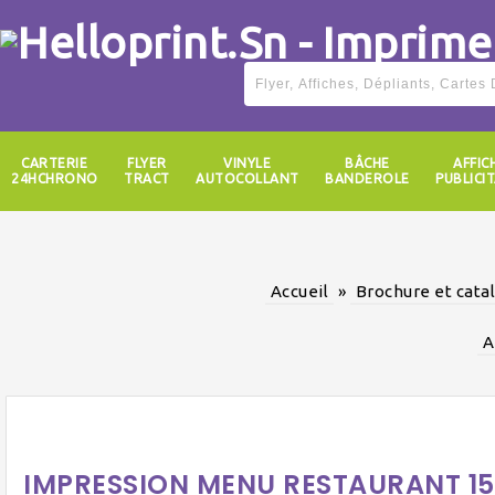
CARTERIE
FLYER
VINYLE
BÂCHE
AFFIC
24HCHRONO
TRACT
AUTOCOLLANT
BANDEROLE
PUBLICIT
Accueil
»
Brochure et cata
A
IMPRESSION MENU RESTAURANT 15 