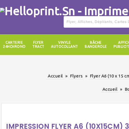
CARTERIE
FLYER
VINYLE
BÂCHE
AFFIC
24HCHRONO
TRACT
AUTOCOLLANT
BANDEROLE
PUBLICIT
Accueil
»
Flyers
»
Flyer A6 (10 x 15 c
Accueil
»
B
IMPRESSION FLYER A6 (10X15CM)