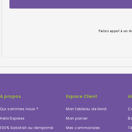
Faites appel à un d
A propos
Espace Client
A
Qui sommes nous ?
Mon tableau de bord
Ce
Hello’Express
Mon panier
Bo
100% Satisfait ou réimprimé
Mes commandes
Té