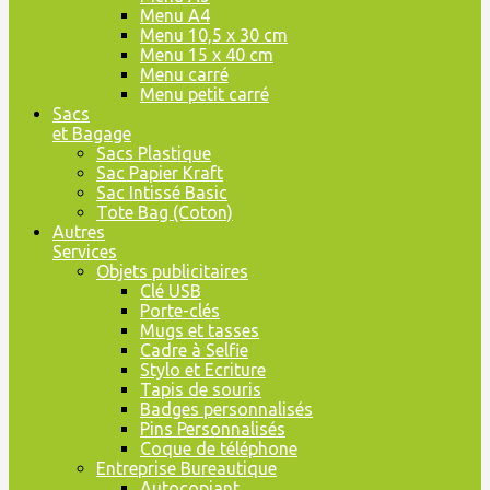
Menu A4
Menu 10,5 x 30 cm
Menu 15 x 40 cm
Menu carré
Menu petit carré
Sacs
et Bagage
Sacs Plastique
Sac Papier Kraft
Sac Intissé Basic
Tote Bag (Coton)
Autres
Services
Objets publicitaires
Clé USB
Porte-clés
Mugs et tasses
Cadre à Selfie
Stylo et Ecriture
Tapis de souris
Badges personnalisés
Pins Personnalisés
Coque de téléphone
Entreprise Bureautique
Autocopiant