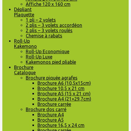
Affiche 120 x 160 cm
Dépliant
Plaquette
1 pli – 2 volets
2 plis – 3 volets accordéon
2 plis – 3 volets roulés
Chemise à rabats
Roll-Up
Kakemono
Roll-Up Economique
Roll-Up Luxe
Kakemonos pied pliable
Brochure
Catalogue
Brochure piquée agrafes
Brochure A6 (10,5x15cm)
Brochure 10,5 x 21 cm
Brochure A5 (15 x 21 cm)
Brochure A4 (21×29,7cm)
Brochure carrée
Brochure dos carré
Brochure A4
Brochure A5
Brochure 16,5 x 24 cm
Brochure carrée