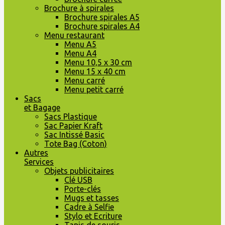
Brochure à spirales
Brochure spirales A5
Brochure spirales A4
Menu restaurant
Menu A5
Menu A4
Menu 10,5 x 30 cm
Menu 15 x 40 cm
Menu carré
Menu petit carré
Sacs
et Bagage
Sacs Plastique
Sac Papier Kraft
Sac Intissé Basic
Tote Bag (Coton)
Autres
Services
Objets publicitaires
Clé USB
Porte-clés
Mugs et tasses
Cadre à Selfie
Stylo et Ecriture