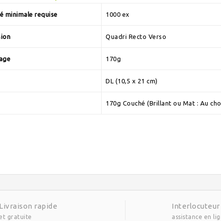
é minimale requise
1000 ex
sion
Quadri Recto Verso
age
170g
DL (10,5 x 21 cm)
170g Couché (Brillant ou Mat : Au cho
Livraison rapide
Interlocuteur
et gratuite
assistance en li