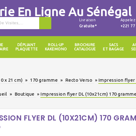
Livraison
Appelez
Gratuite*
+221 77
HE
DÉPLIANT
ROLL-UP
BROCHURE
SACS
A
AIRE
PLAQUETTE
KAKEMONO
CATALOGUE
ET BAGAGE
SE
10 x 21 cm)
»
170 gramme
»
Recto Verso
»
Impression flye
ueil
»
Boutique
»
Impression flyer DL (10x21cm) 170 gramme
SSION FLYER DL (10X21CM) 170 GR
O