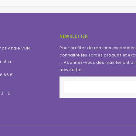
NEWSLETTER
Pour profiter de remises exceptionn
moz Angle VDN
connaitre les sorties produits et excl
int.sn
... Abonnez-vous dès maintenant à 
newsletter.
6 66 61