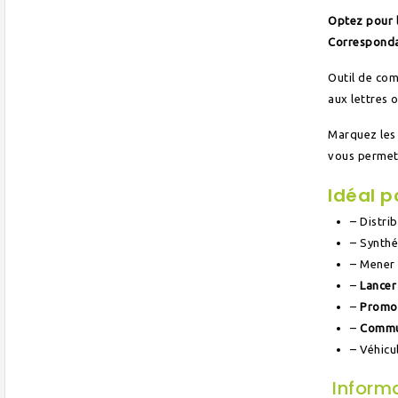
Optez pour l
Correspond
Outil de com
aux lettres 
Marquez les 
vous permet
Idéal p
– Distri
– Synthé
– Mener 
–
Lancer
–
Promo
–
Commu
– Véhicu
Inform