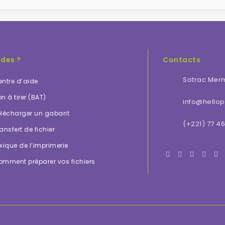
ides ?
Contacts
Sotrac Mer
ntre d’aide
n à tirer (BAT)
info@hellopr
lécharger un gabarit
(+221) 77 46
ansfert de fichier
xique de l’imprimerie
omment préparer vos fichiers