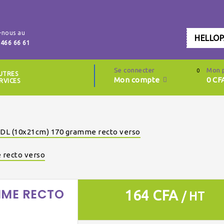
-nous au
HELLO
 466 66 61
Se connecter
Mon 
0
UTRES
Mon compte
0
CF
RVICES
r DL (10x21cm) 170 gramme recto verso
 recto verso
AMME RECTO
164 CFA
/ HT