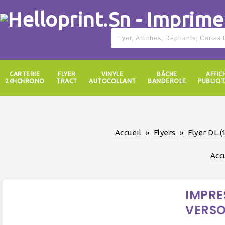
CARTERIE
FLYER
VINYLE
BÂCHE
AFFIC
24HCHRONO
TRACT
AUTOCOLLANT
BANDEROLE
PUBLICIT
Accueil
»
Flyers
»
Flyer DL (
Acc
IMPRE
VERS