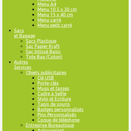
Menu A4
Menu 10,5 x 30 cm
Menu 15 x 40 cm
Menu carré
Menu petit carré
Sacs
et Bagage
Sacs Plastique
Sac Papier Kraft
Sac Intissé Basic
Tote Bag (Coton)
Autres
Services
Objets publicitaires
Clé USB
Porte-clés
Mugs et tasses
Cadre à Selfie
Stylo et Ecriture
Tapis de souris
Badges personnalisés
Pins Personnalisés
Coque de téléphone
Entreprise Bureautique
Autocopiant