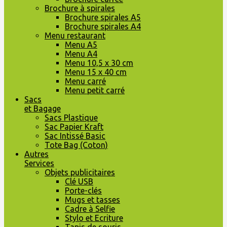
Brochure à spirales
Brochure spirales A5
Brochure spirales A4
Menu restaurant
Menu A5
Menu A4
Menu 10,5 x 30 cm
Menu 15 x 40 cm
Menu carré
Menu petit carré
Sacs
et Bagage
Sacs Plastique
Sac Papier Kraft
Sac Intissé Basic
Tote Bag (Coton)
Autres
Services
Objets publicitaires
Clé USB
Porte-clés
Mugs et tasses
Cadre à Selfie
Stylo et Ecriture