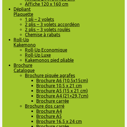
Affiche 120 x 160 cm
Dépliant
Plaquette
1 pli – 2 volets
2 plis – 3 volets accordéon
2 plis – 3 volets roulés
Chemise à rabats
Roll-Up
Kakemono
Roll-Up Economique
Roll-Up Luxe
Kakemonos pied pliable
Brochure
Catalogue
Brochure piquée agrafes
Brochure A6 (10,5x15cm)
Brochure 10,5 x 21 cm
Brochure A5 (15 x 21 cm)
Brochure A4 (21×29,7cm)
Brochure carrée
Brochure dos carré
Brochure A4
Brochure A5
Brochure 16,5 x 24 cm
Brochure carrée