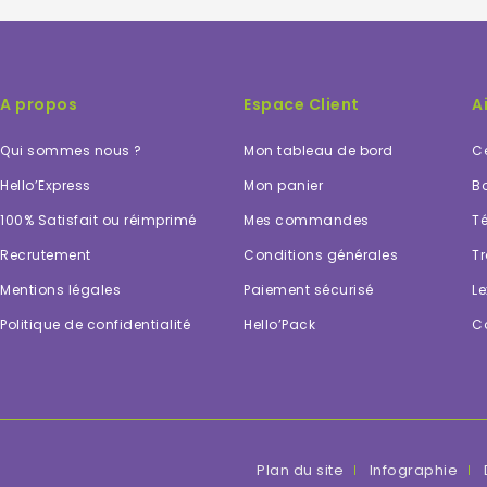
A propos
Espace Client
A
Qui sommes nous ?
Mon tableau de bord
Ce
Hello’Express
Mon panier
Bo
100% Satisfait ou réimprimé
Mes commandes
Té
Recrutement
Conditions générales
Tr
Mentions légales
Paiement sécurisé
Le
Politique de confidentialité
Hello’Pack
C
Plan du site
Infographie