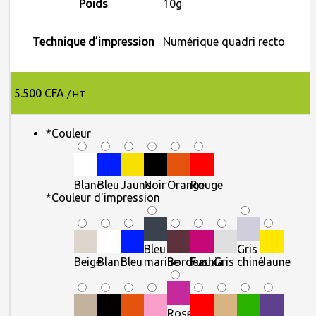
Poids
10g
Technique d’impression
Numérique quadri recto
5.500
CFA
/ HT
*
Couleur
Blanc
Bleu
Jaune
Noir
Orange
Rouge
*
Couleur d'impression
Bleu
Gris
Beige
Blanc
Bleu
marine
Bordeaux
Fushia
Gris
chiné
Jaune
Rose