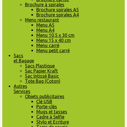
Brochure à spirales
Brochure spirales A5
Brochure spirales A4
Menu restaurant
Menu A5
Menu A4
Menu 10,5 x 30 cm
Menu 15 x 40 cm
Menu carré
Menu petit carré
Sacs
et Bagage
Sacs Plastique
Sac Papier Kraft
Sac Intissé Basic
Tote Bag (Coton)
Autres
Services
Objets publicitaires
Clé USB
Porte-clés
Mugs et tasses
Cadre à Selfie
Stylo et Ecriture