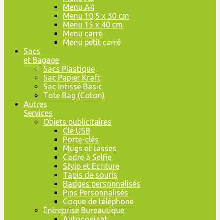
Menu A4
Menu 10,5 x 30 cm
Menu 15 x 40 cm
Menu carré
Menu petit carré
Sacs
et Bagage
Sacs Plastique
Sac Papier Kraft
Sac Intissé Basic
Tote Bag (Coton)
Autres
Services
Objets publicitaires
Clé USB
Porte-clés
Mugs et tasses
Cadre à Selfie
Stylo et Ecriture
Tapis de souris
Badges personnalisés
Pins Personnalisés
Coque de téléphone
Entreprise Bureautique
Autocopiant