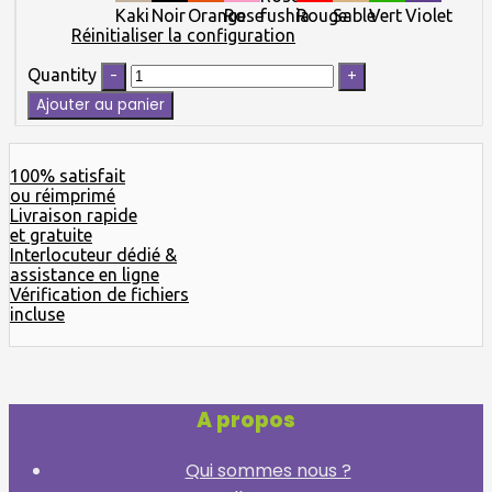
Kaki
Noir
Orange
Rose
fushia
Rouge
Sable
Vert
Violet
Réinitialiser la configuration
Quantity
Ajouter au panier
100% satisfait
ou réimprimé
Livraison rapide
et gratuite
Interlocuteur dédié &
assistance en ligne
Vérification de fichiers
incluse
A propos
Qui sommes nous ?