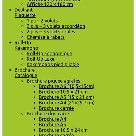
Affiche 120 x 160 cm
Dépliant
Plaquette
1 pli – 2 volets
2 plis – 3 volets accordéon
2 plis – 3 volets roulés
Chemise à rabats
Roll-Up
Kakemono
Roll-Up Economique
Roll-Up Luxe
Kakemonos pied pliable
Brochure
Catalogue
Brochure piquée agrafes
Brochure A6 (10,5x15cm)
Brochure 10,5 x 21 cm
Brochure A5 (15 x 21 cm)
Brochure A4 (21×29,7cm)
Brochure carrée
Brochure dos carré
Brochure A4
Brochure A5
Brochure 16,5 x 24 cm
Brochure carrée