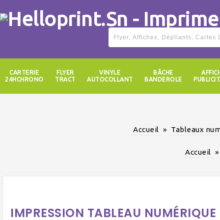
CARTERIE
FLYER
VINYLE
BÂCHE
AFFIC
24HCHRONO
TRACT
AUTOCOLLANT
BANDEROLE
PUBLICIT
Accueil
»
Tableaux num
Accueil
IMPRESSION TABLEAU NUMÉRIQUE