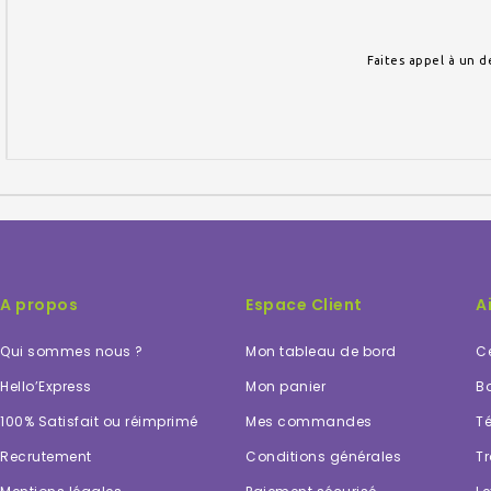
Faites appel à un d
A propos
Espace Client
A
Qui sommes nous ?
Mon tableau de bord
Ce
Hello’Express
Mon panier
Bo
100% Satisfait ou réimprimé
Mes commandes
Té
Recrutement
Conditions générales
Tr