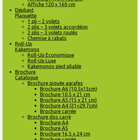
Affiche 120 x 160 cm
Dépliant
Plaquette
1 pli – 2 volets
2 plis – 3 volets accordéon
2 plis – 3 volets roulés
Chemise à rabats
Roll-Up
Kakemono
Roll-Up Economique
Roll-Up Luxe
Kakemonos pied pliable
Brochure
Catalogue
Brochure piquée agrafes
Brochure A6 (10,5x15cm)
Brochure 10,5 x 21 cm
Brochure A5 (15 x 21 cm)
Brochure A4 (21×29,7cm)
Brochure carrée
Brochure dos carré
Brochure A4
Brochure A5
Brochure 16,5 x 24 cm
Brochure carrée