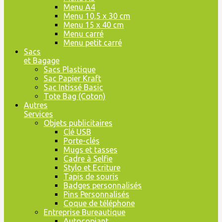
Menu A4
Menu 10,5 x 30 cm
Menu 15 x 40 cm
Menu carré
Menu petit carré
Sacs
et Bagage
Sacs Plastique
Sac Papier Kraft
Sac Intissé Basic
Tote Bag (Coton)
Autres
Services
Objets publicitaires
Clé USB
Porte-clés
Mugs et tasses
Cadre à Selfie
Stylo et Ecriture
Tapis de souris
Badges personnalisés
Pins Personnalisés
Coque de téléphone
Entreprise Bureautique
Autocopiant