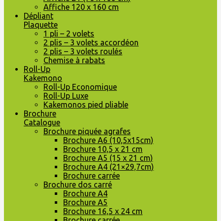
Affiche 120 x 160 cm
Dépliant
Plaquette
1 pli – 2 volets
2 plis – 3 volets accordéon
2 plis – 3 volets roulés
Chemise à rabats
Roll-Up
Kakemono
Roll-Up Economique
Roll-Up Luxe
Kakemonos pied pliable
Brochure
Catalogue
Brochure piquée agrafes
Brochure A6 (10,5x15cm)
Brochure 10,5 x 21 cm
Brochure A5 (15 x 21 cm)
Brochure A4 (21×29,7cm)
Brochure carrée
Brochure dos carré
Brochure A4
Brochure A5
Brochure 16,5 x 24 cm
Brochure carrée