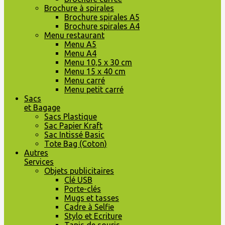
Brochure à spirales
Brochure spirales A5
Brochure spirales A4
Menu restaurant
Menu A5
Menu A4
Menu 10,5 x 30 cm
Menu 15 x 40 cm
Menu carré
Menu petit carré
Sacs
et Bagage
Sacs Plastique
Sac Papier Kraft
Sac Intissé Basic
Tote Bag (Coton)
Autres
Services
Objets publicitaires
Clé USB
Porte-clés
Mugs et tasses
Cadre à Selfie
Stylo et Ecriture