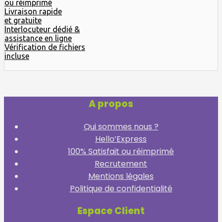
ou réimprimé
Livraison rapide
et gratuite
Interlocuteur dédié &
assistance en ligne
Vérification de fichiers
incluse
A propos
Qui sommes nous ?
Hello’Express
100% Satisfait ou réimprimé
Recrutement
Mentions légales
Politique de confidentialité
Espace Client