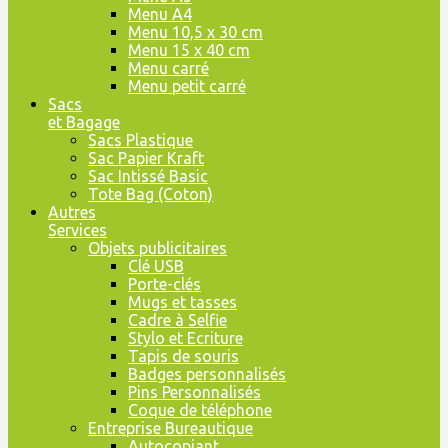
Menu A4
Menu 10,5 x 30 cm
Menu 15 x 40 cm
Menu carré
Menu petit carré
Sacs
et Bagage
Sacs Plastique
Sac Papier Kraft
Sac Intissé Basic
Tote Bag (Coton)
Autres
Services
Objets publicitaires
Clé USB
Porte-clés
Mugs et tasses
Cadre à Selfie
Stylo et Ecriture
Tapis de souris
Badges personnalisés
Pins Personnalisés
Coque de téléphone
Entreprise Bureautique
Autocopiant