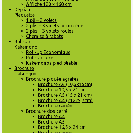
Affiche 120 x 160 cm
Dépliant
Plaquette
1 pli – 2 volets
2 plis – 3 volets accordéon
2 plis – 3 volets roulés
Chemise à rabats
Roll-Up
Kakemono
Roll-Up Economique
Roll-Up Luxe
Kakemonos pied pliable
Brochure
Catalogue
Brochure piquée agrafes
Brochure A6 (10,5x15cm)
Brochure 10,5 x 21 cm
Brochure A5 (15 x 21 cm)
Brochure A4 (21×29,7cm)
Brochure carrée
Brochure dos carré
Brochure A4
Brochure A5
Brochure 16,5 x 24 cm
Brochure carrée