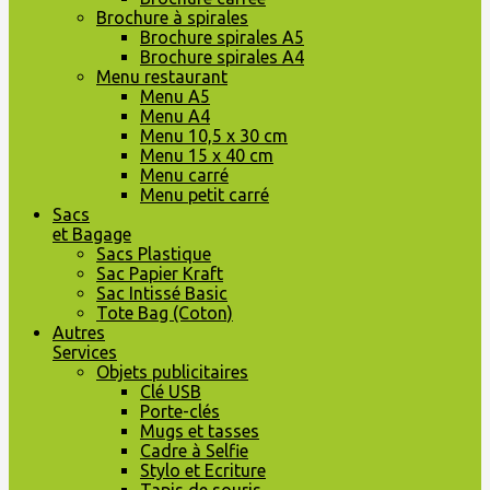
Brochure à spirales
Brochure spirales A5
Brochure spirales A4
Menu restaurant
Menu A5
Menu A4
Menu 10,5 x 30 cm
Menu 15 x 40 cm
Menu carré
Menu petit carré
Sacs
et Bagage
Sacs Plastique
Sac Papier Kraft
Sac Intissé Basic
Tote Bag (Coton)
Autres
Services
Objets publicitaires
Clé USB
Porte-clés
Mugs et tasses
Cadre à Selfie
Stylo et Ecriture