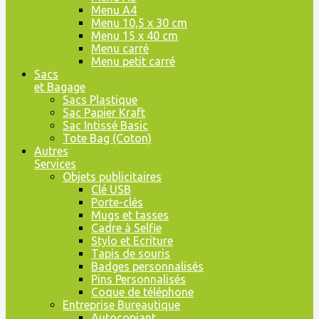
Menu A4
Menu 10,5 x 30 cm
Menu 15 x 40 cm
Menu carré
Menu petit carré
Sacs
et Bagage
Sacs Plastique
Sac Papier Kraft
Sac Intissé Basic
Tote Bag (Coton)
Autres
Services
Objets publicitaires
Clé USB
Porte-clés
Mugs et tasses
Cadre à Selfie
Stylo et Ecriture
Tapis de souris
Badges personnalisés
Pins Personnalisés
Coque de téléphone
Entreprise Bureautique
Autocopiant