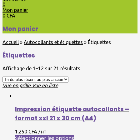
0
Mon panier
0
CFA
Mon panier
Accueil
»
Autocollants et étiquettes
»
Étiquettes
Étiquettes
Affichage de 1–12 sur 21 résultats
Vue en grille
Vue en liste
Impression étiquette autocollants –
format xxl 21 x 30 cm (A4)
1.250 CFA
/ HT
Sélectionner les options