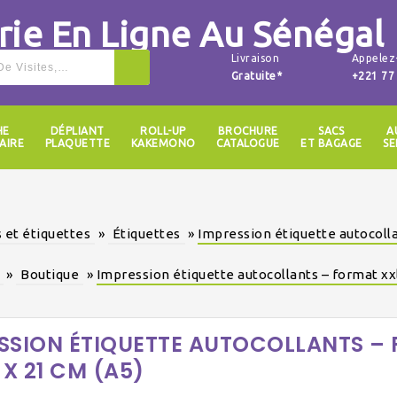
Livraison
Appelez
Gratuite*
+221 77
HE
DÉPLIANT
ROLL-UP
BROCHURE
SACS
A
AIRE
PLAQUETTE
KAKEMONO
CATALOGUE
ET BAGAGE
SE
 et étiquettes
»
Étiquettes
»
Impression étiquette autocolla
»
Boutique
»
Impression étiquette autocollants – format xxl
SSION ÉTIQUETTE AUTOCOLLANTS –
 X 21 CM (A5)