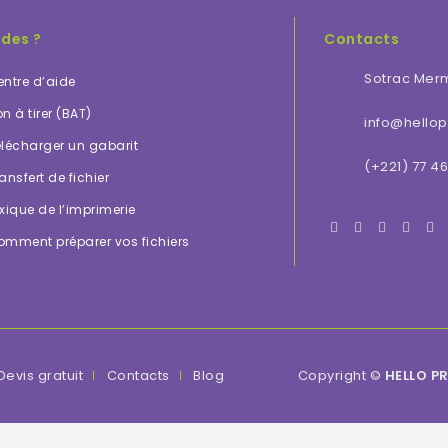
ides ?
Contacts
Sotrac Mer
ntre d’aide
n à tirer (BAT)
info@hellopr
lécharger un gabarit
(+221) 77 46
ansfert de fichier
xique de l’imprimerie
omment préparer vos fichiers
Devis gratuit
Contacts
Blog
Copyright ©
HELLO P