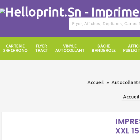
CARTERIE
FLYER
VINYLE
BÂCHE
AFFIC
24HCHRONO
TRACT
AUTOCOLLANT
BANDEROLE
PUBLICIT
Accueil
»
Autocollants
Accueil
IMPRE
XXL 15