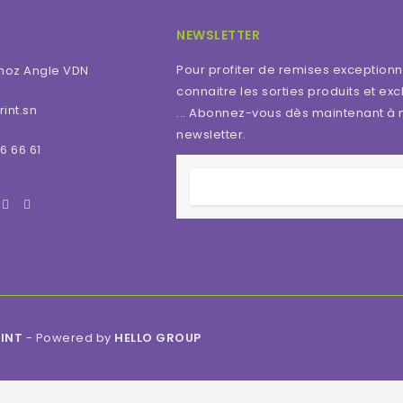
NEWSLETTER
Pour profiter de remises exceptionn
moz Angle VDN
connaitre les sorties produits et excl
int.sn
... Abonnez-vous dès maintenant à 
newsletter.
6 66 61
RINT
- Powered by
HELLO GROUP