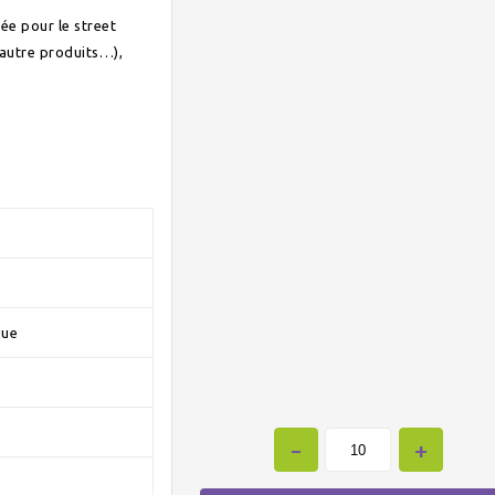
sée pour le street
 autre produits…),
que