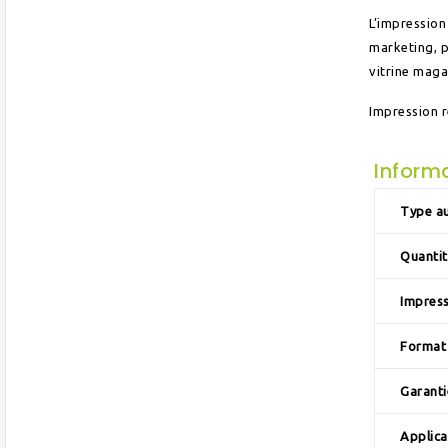
L’impression
marketing, p
vitrine mag
Impression r
Inform
Type au
Quantit
Impres
Format
Garanti
Applica