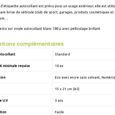
 d’étiquette autocollant est prévu pour un usage extérieur, elle est utili
are-brise de véhicule (club de sport, garages, produits cosmétiques et
asin…
ecto sur vinyle autocollant blanc 180 µ avec pelliculage brillant
ations complémentaires
tocollant
Standard
é minimale requise
10 ex
sion
Eco avec encre sans solvant, Numéri
15 x 21 cm (A5)
e U.V
3 ans
tion
Facile