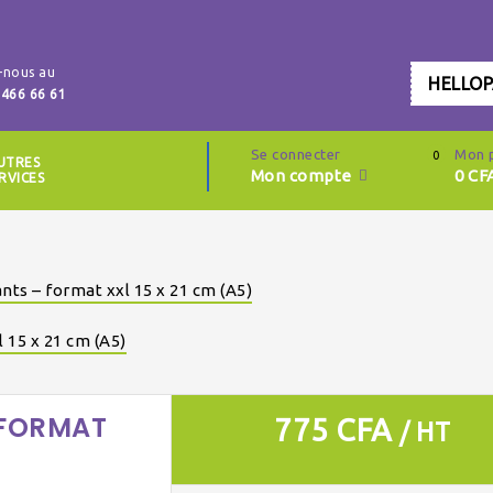
-nous au
HELLO
 466 66 61
Se connecter
Mon 
0
UTRES
Mon compte
0
CF
RVICES
nts – format xxl 15 x 21 cm (A5)
 15 x 21 cm (A5)
 FORMAT
775 CFA
/ HT