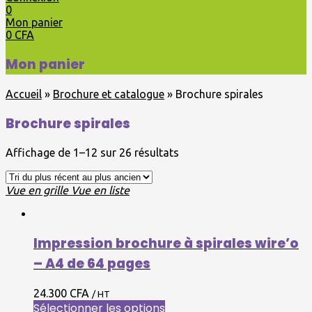
0
Mon panier
0
CFA
Mon panier
Accueil
»
Brochure et catalogue
»
Brochure spirales
Brochure spirales
Affichage de 1–12 sur 26 résultats
Vue en grille
Vue en liste
Impression brochure à spirales wire’o
– A4 de 64 pages
24.300 CFA
/ HT
Sélectionner les options