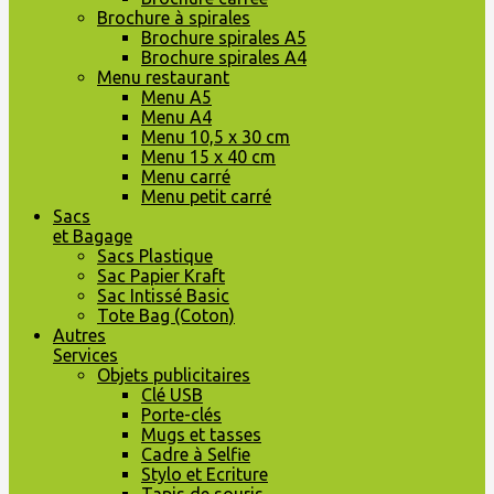
Brochure à spirales
Brochure spirales A5
Brochure spirales A4
Menu restaurant
Menu A5
Menu A4
Menu 10,5 x 30 cm
Menu 15 x 40 cm
Menu carré
Menu petit carré
Sacs
et Bagage
Sacs Plastique
Sac Papier Kraft
Sac Intissé Basic
Tote Bag (Coton)
Autres
Services
Objets publicitaires
Clé USB
Porte-clés
Mugs et tasses
Cadre à Selfie
Stylo et Ecriture