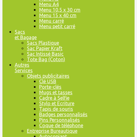
Menu A4
Menu 10,5 x 30 cm
Menu 15 x 40 cm
Menu carré
Menu petit carré
Sacs
et Bagage
Sacs Plastique
Sac Papier Kraft
Sac Intissé Basic
Tote Bag (Coton)
Autres
Services
Objets publicitaires
Clé USB
Porte-clés
Mugs et tasses
Cadre à Selfie
Stylo et Ecriture
Tapis de souris
Badges personnalisés
Pins Personnalisés
Coque de téléphone
Entreprise Bureautique
Autocopiant