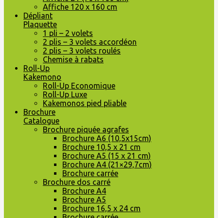
Affiche 120 x 160 cm
Dépliant
Plaquette
1 pli – 2 volets
2 plis – 3 volets accordéon
2 plis – 3 volets roulés
Chemise à rabats
Roll-Up
Kakemono
Roll-Up Economique
Roll-Up Luxe
Kakemonos pied pliable
Brochure
Catalogue
Brochure piquée agrafes
Brochure A6 (10,5x15cm)
Brochure 10,5 x 21 cm
Brochure A5 (15 x 21 cm)
Brochure A4 (21×29,7cm)
Brochure carrée
Brochure dos carré
Brochure A4
Brochure A5
Brochure 16,5 x 24 cm
Brochure carrée