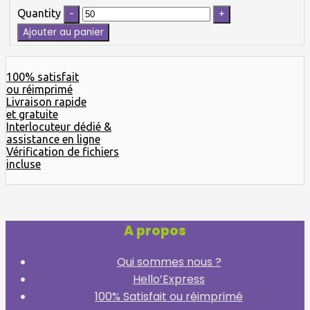
Quantity
Ajouter au panier
100% satisfait
ou réimprimé
Livraison rapide
et gratuite
Interlocuteur dédié &
assistance en ligne
Vérification de fichiers
incluse
A propos
Qui sommes nous ?
Hello’Express
100% Satisfait ou réimprimé