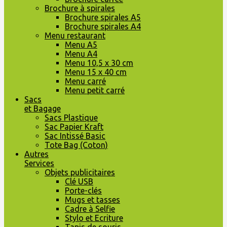
Brochure à spirales
Brochure spirales A5
Brochure spirales A4
Menu restaurant
Menu A5
Menu A4
Menu 10,5 x 30 cm
Menu 15 x 40 cm
Menu carré
Menu petit carré
Sacs
et Bagage
Sacs Plastique
Sac Papier Kraft
Sac Intissé Basic
Tote Bag (Coton)
Autres
Services
Objets publicitaires
Clé USB
Porte-clés
Mugs et tasses
Cadre à Selfie
Stylo et Ecriture