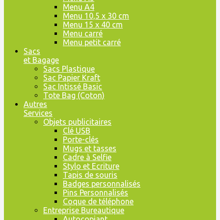
Menu A4
Menu 10,5 x 30 cm
Menu 15 x 40 cm
Menu carré
Menu petit carré
Sacs
et Bagage
Sacs Plastique
Sac Papier Kraft
Sac Intissé Basic
Tote Bag (Coton)
Autres
Services
Objets publicitaires
Clé USB
Porte-clés
Mugs et tasses
Cadre à Selfie
Stylo et Ecriture
Tapis de souris
Badges personnalisés
Pins Personnalisés
Coque de téléphone
Entreprise Bureautique
Autocopiant