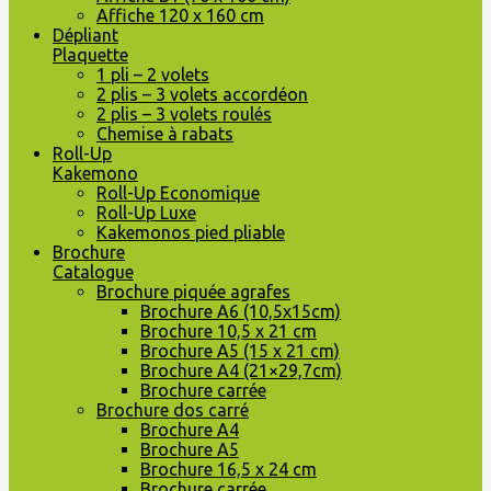
Affiche 120 x 160 cm
Dépliant
Plaquette
1 pli – 2 volets
2 plis – 3 volets accordéon
2 plis – 3 volets roulés
Chemise à rabats
Roll-Up
Kakemono
Roll-Up Economique
Roll-Up Luxe
Kakemonos pied pliable
Brochure
Catalogue
Brochure piquée agrafes
Brochure A6 (10,5x15cm)
Brochure 10,5 x 21 cm
Brochure A5 (15 x 21 cm)
Brochure A4 (21×29,7cm)
Brochure carrée
Brochure dos carré
Brochure A4
Brochure A5
Brochure 16,5 x 24 cm
Brochure carrée