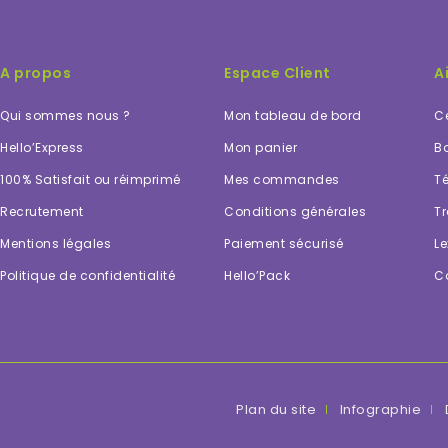
A propos
Espace Client
A
Qui sommes nous ?
Mon tableau de bord
Ce
Hello’Express
Mon panier
Bo
100% Satisfait ou réimprimé
Mes commandes
Té
Recrutement
Conditions générales
Tr
Mentions légales
Paiement sécurisé
Le
Politique de confidentialité
Hello’Pack
C
Plan du site
Infographie