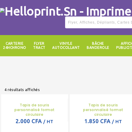
CARTERIE
FLYER
VINYLE
BÂCHE
AFFIC
24HCHRONO
TRACT
AUTOCOLLANT
BANDEROLE
PUBLICIT
4 résultats affichés
Tapis de souris
Tapis de souris
personnalisé format
personnalisé format
circulaire
circulaire
2.000 CFA
1.850 CFA
/ HT
/ HT