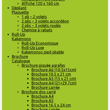
Affiche 120 x 160 cm
Dépliant
Plaquette
1 pli – 2 volets
2 plis – 3 volets accordéon
2 plis – 3 volets roulés
Chemise à rabats
Roll-Up
Kakemono
Roll-Up Economique
Roll-Up Luxe
Kakemonos pied pliable
Brochure
Catalogue
Brochure piquée agrafes
Brochure A6 (10,5x15cm)
Brochure 10,5 x 21 cm
Brochure A5 (15 x 21 cm)
Brochure A4 (21×29,7cm)
Brochure carrée
Brochure dos carré
Brochure A4
Brochure A5
Brochure 16,5 x 24 cm
Brochure carrée