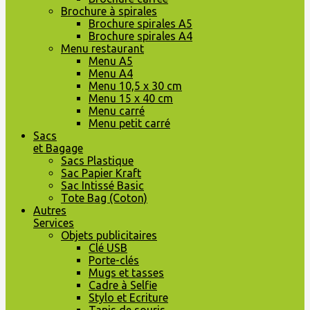
Brochure à spirales
Brochure spirales A5
Brochure spirales A4
Menu restaurant
Menu A5
Menu A4
Menu 10,5 x 30 cm
Menu 15 x 40 cm
Menu carré
Menu petit carré
Sacs
et Bagage
Sacs Plastique
Sac Papier Kraft
Sac Intissé Basic
Tote Bag (Coton)
Autres
Services
Objets publicitaires
Clé USB
Porte-clés
Mugs et tasses
Cadre à Selfie
Stylo et Ecriture