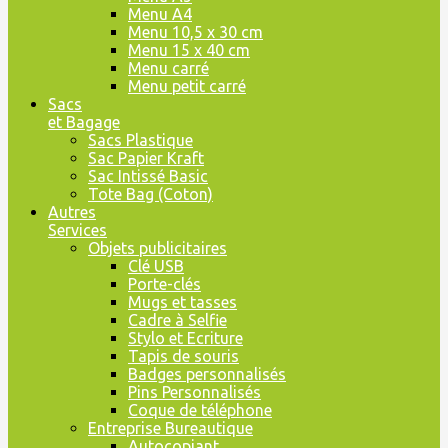
Menu A4
Menu 10,5 x 30 cm
Menu 15 x 40 cm
Menu carré
Menu petit carré
Sacs
et Bagage
Sacs Plastique
Sac Papier Kraft
Sac Intissé Basic
Tote Bag (Coton)
Autres
Services
Objets publicitaires
Clé USB
Porte-clés
Mugs et tasses
Cadre à Selfie
Stylo et Ecriture
Tapis de souris
Badges personnalisés
Pins Personnalisés
Coque de téléphone
Entreprise Bureautique
Autocopiant