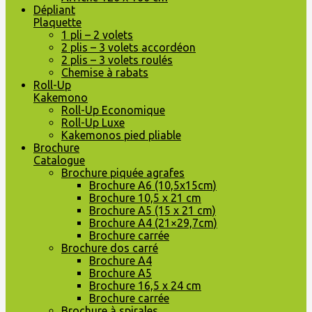
Dépliant
Plaquette
1 pli – 2 volets
2 plis – 3 volets accordéon
2 plis – 3 volets roulés
Chemise à rabats
Roll-Up
Kakemono
Roll-Up Economique
Roll-Up Luxe
Kakemonos pied pliable
Brochure
Catalogue
Brochure piquée agrafes
Brochure A6 (10,5x15cm)
Brochure 10,5 x 21 cm
Brochure A5 (15 x 21 cm)
Brochure A4 (21×29,7cm)
Brochure carrée
Brochure dos carré
Brochure A4
Brochure A5
Brochure 16,5 x 24 cm
Brochure carrée
Brochure à spirales