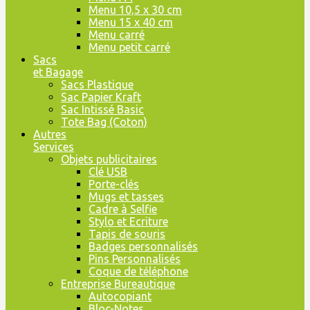
Menu 10,5 x 30 cm
Menu 15 x 40 cm
Menu carré
Menu petit carré
Sacs
et Bagage
Sacs Plastique
Sac Papier Kraft
Sac Intissé Basic
Tote Bag (Coton)
Autres
Services
Objets publicitaires
Clé USB
Porte-clés
Mugs et tasses
Cadre à Selfie
Stylo et Ecriture
Tapis de souris
Badges personnalisés
Pins Personnalisés
Coque de téléphone
Entreprise Bureautique
Autocopiant
Bloc-Notes