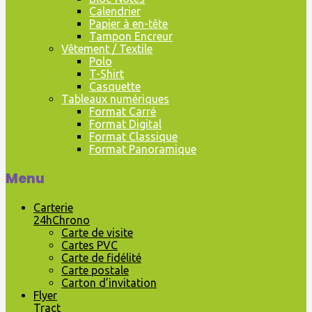
Calendrier
Papier à en-tête
Tampon Encreur
Vêtement / Textile
Polo
T-Shirt
Casquette
Tableaux numériques
Format Carré
Format Digital
Format Classique
Format Panoramique
Menu
Carterie
24hChrono
Carte de visite
Cartes PVC
Carte de fidélité
Carte postale
Carton d’invitation
Flyer
Tract