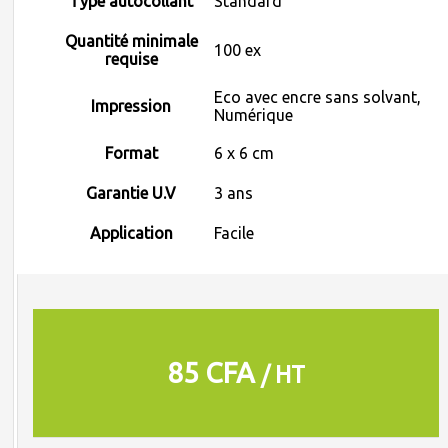
Type autocollant
Standard
Quantité minimale
100 ex
requise
Eco avec encre sans solvant,
Impression
Numérique
Format
6 x 6 cm
Garantie U.V
3 ans
Application
Facile
85 CFA
/ HT