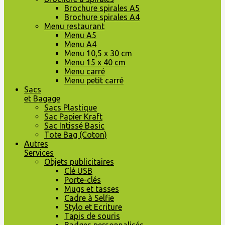
Brochure spirales A5
Brochure spirales A4
Menu restaurant
Menu A5
Menu A4
Menu 10,5 x 30 cm
Menu 15 x 40 cm
Menu carré
Menu petit carré
Sacs
et Bagage
Sacs Plastique
Sac Papier Kraft
Sac Intissé Basic
Tote Bag (Coton)
Autres
Services
Objets publicitaires
Clé USB
Porte-clés
Mugs et tasses
Cadre à Selfie
Stylo et Ecriture
Tapis de souris