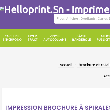
CARTERIE
FLYER
VINYLE
BÂCHE
AFFIC
24HCHRONO
TRACT
AUTOCOLLANT
BANDEROLE
PUBLICIT
Accueil
»
Brochure et cata
Acc
IMPRESSION BROCHURE À SPIRALES