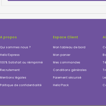
A propos
Espace Client
A
Qui sommes nous ?
Mon tableau de bord
Ce
Hello’Express
Mon panier
Bo
100% Satisfait ou réimprimé
Mes commandes
Té
Recrutement
Conditions générales
Tr
Mentions légales
Paiement sécurisé
Le
Politique de confidentialité
Hello’Pack
C