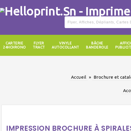
CARTERIE
FLYER
VINYLE
BÂCHE
AFFIC
24HCHRONO
TRACT
AUTOCOLLANT
BANDEROLE
PUBLICIT
Accueil
»
Brochure et cata
Acc
IMPRESSION BROCHURE À SPIRALES