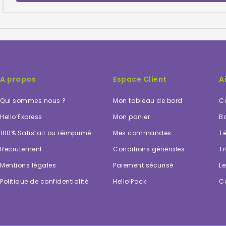
A propos
Espace Client
A
Qui sommes nous ?
Mon tableau de bord
Ce
Hello’Express
Mon panier
Bo
100% Satisfait ou réimprimé
Mes commandes
Té
Recrutement
Conditions générales
Tr
Mentions légales
Paiement sécurisé
Le
Politique de confidentialité
Hello’Pack
C