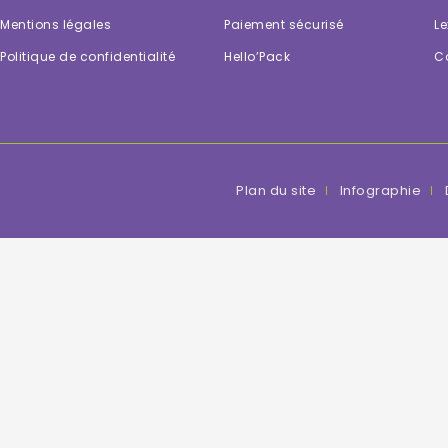
Mentions légales
Paiement sécurisé
Le
Politique de confidentialité
Hello’Pack
C
Plan du site
Infographie