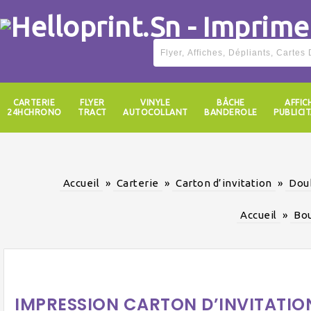
CARTERIE
FLYER
VINYLE
BÂCHE
AFFIC
24HCHRONO
TRACT
AUTOCOLLANT
BANDEROLE
PUBLICIT
Accueil
»
Carterie
»
Carton d’invitation
»
Dou
Accueil
»
Bou
IMPRESSION CARTON D’INVITATIO