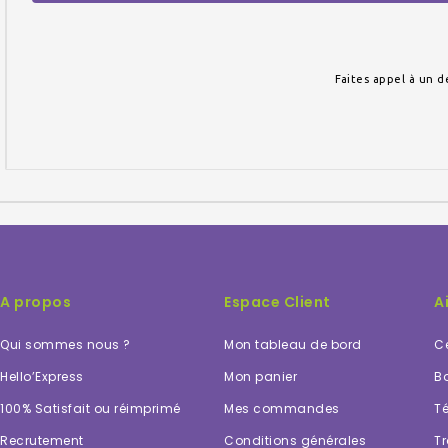
Faites appel à un d
A propos
Espace Client
A
Qui sommes nous ?
Mon tableau de bord
Ce
Hello’Express
Mon panier
Bo
100% Satisfait ou réimprimé
Mes commandes
Té
Recrutement
Conditions générales
Tr